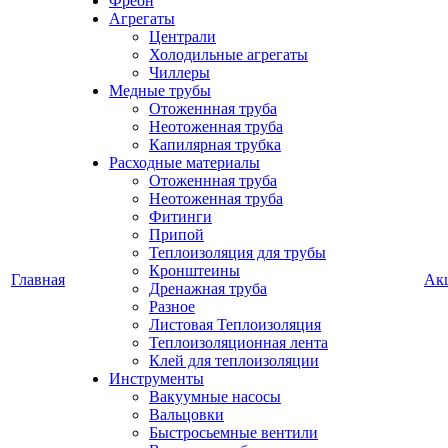
Фреон
Агрегаты
Централи
Холодильные агрегаты
Чиллеры
Медные трубы
Отоженнная труба
Неотоженная труба
Капилярная трубка
Расходные материалы
Отоженнная труба
Неотоженная труба
Фитинги
Припой
Теплоизоляция для трубы
Кронштеины
Главная
Ак
Дренажная труба
Разное
Листовая Теплоизоляция
Теплоизоляционная лента
Клей для теплоизоляции
Инструменты
Вакуумные насосы
Вальцовки
Быстросьемные вентили