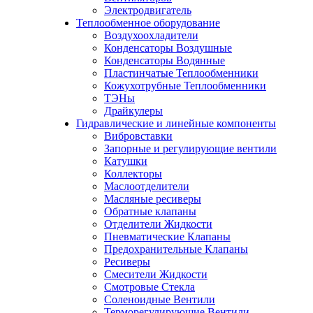
Электродвигатель
Теплообменное оборудование
Воздухоохладители
Конденсаторы Воздушные
Конденсаторы Водянные
Пластинчатые Теплообменники
Кожухотрубные Теплообменники
ТЭНы
Драйкулеры
Гидравлические и линейные компоненты
Вибровставки
Запорные и регулирующие вентили
Катушки
Коллекторы
Маслоотделители
Масляные ресиверы
Обратные клапаны
Отделители Жидкости
Пневматические Клапаны
Предохранительные Клапаны
Ресиверы
Смесители Жидкости
Смотровые Стекла
Соленоидные Вентили
Терморегулирующие Вентили