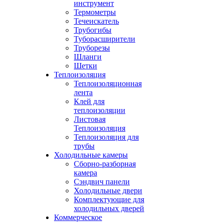
инструмент
Термометры
Течеискатель
Трубогибы
Туборасширители
Труборезы
Шланги
Шетки
Теплоизоляция
Теплоизоляционная
лента
Клей для
теплоизоляции
Листовая
Теплоизоляция
Теплоизоляция для
трубы
Холодильные камеры
Сборно-разборная
камера
Сэндвич панели
Холодильные двери
Комплектующие для
холодильных дверей
Коммерческое