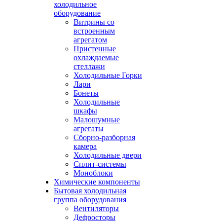
холодильное
оборудование
Витрины со
встроенным
агрегатом
Пристенные
охлаждаемые
стеллажи
Холодильные Горки
Лари
Бонеты
Холодильные
шкафы
Малошумные
агрегаты
Сборно-разборная
камера
Холодильные двери
Сплит-системы
Моноблоки
Химические компоненты
Бытовая холодильная
группа оборудования
Вентиляторы
Дефросторы