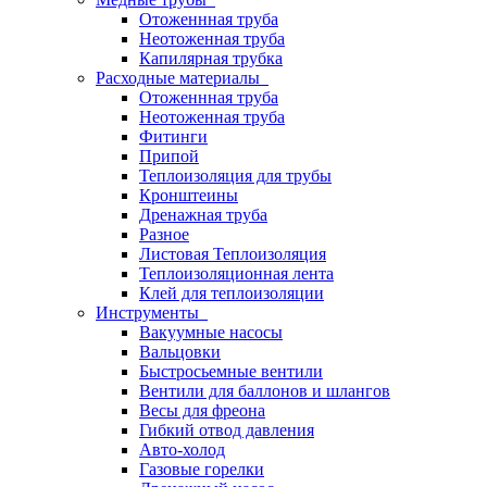
Отоженнная труба
Неотоженная труба
Капилярная трубка
Расходные материалы
Отоженнная труба
Неотоженная труба
Фитинги
Припой
Теплоизоляция для трубы
Кронштеины
Дренажная труба
Разное
Листовая Теплоизоляция
Теплоизоляционная лента
Клей для теплоизоляции
Инструменты
Вакуумные насосы
Вальцовки
Быстросьемные вентили
Вентили для баллонов и шлангов
Весы для фреона
Гибкий отвод давления
Авто-холод
Газовые горелки