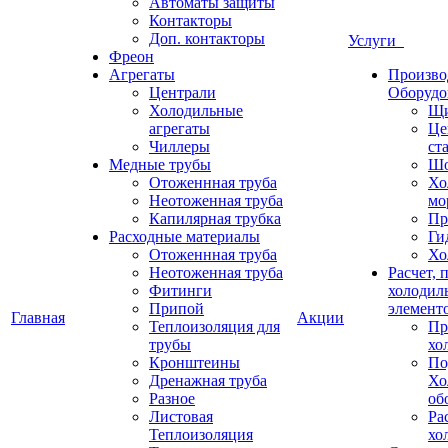
Автоматы защиты
Контакторы
Доп. контакторы
Услуги
Фреон
Агрегаты
Произво
Централи
Оборудо
Холодильные
Щи
агрегаты
Це
Чиллеры
ст
Медные трубы
Шо
Отоженнная труба
Хо
Неотоженная труба
мо
Капилярная трубка
Пр
Расходные материалы
Ги
Отоженнная труба
Хо
Неотоженная труба
Расчет, 
Фитинги
холодил
Припой
элемент
Главная
Акции
Теплоизоляция для
Пр
трубы
хо
Кронштеины
По
Дренажная труба
Хо
Разное
об
Листовая
Ра
Теплоизоляция
хо