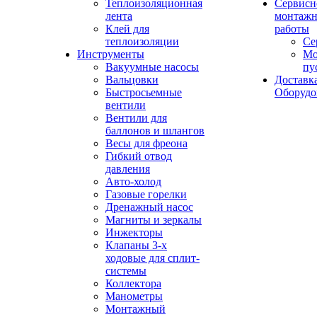
Теплоизоляционная
Сервисн
лента
монтажн
Клей для
работы
теплоизоляции
Се
Инструменты
Мо
Вакуумные насосы
пу
Вальцовки
Доставк
Быстросьемные
Оборудо
вентили
Вентили для
баллонов и шлангов
Весы для фреона
Гибкий отвод
давления
Авто-холод
Газовые горелки
Дренажный насос
Магниты и зеркалы
Инжекторы
Клапаны 3-х
ходовые для сплит-
системы
Коллектора
Манометры
Монтажный