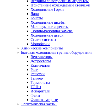
Витрины со встроенным агрегатом
Пристенные охлаждаемые стеллажи
Холодильные Горки
Лари
Бонеты
Холодильные шкафы
Малошумные агрегаты
Сборно-разборная камера
Холодильные двери
Сплит-системы
Моноблоки
Химические компоненты
Бытовая холодильная группа оборудования
Вентиляторы
Дефросторы
Крыльчатки
Реле
Решетки
Таймер
Термостаты
ТЭНы
Испарители
Фены
Фильтра медные
Электрическая часть